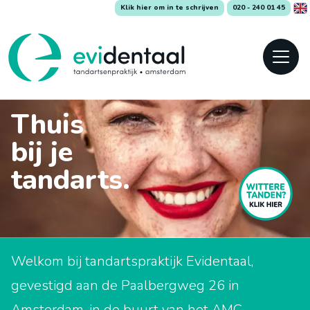
Klik hier om in te schrijven
020 - 240 01 45
Thuis
bij je
tandarts.
Welkom bij tandartspraktijk Evidentaal,
gevestigd aan de Paalbergweg 26 in
Amsterdam, in de buurt van het AMC.