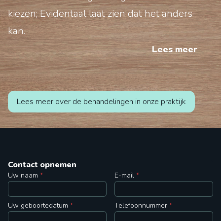
kiezen; Evidentaal laat zien dat het anders
kan.
Lees meer
Lees meer over de behandelingen in onze praktijk
Contact opnemen
Uw naam
*
E-mail
*
Uw geboortedatum
*
Telefoonnummer
*